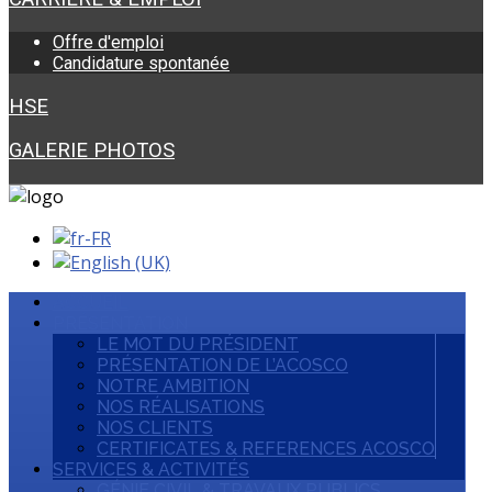
Offre d'emploi
Candidature spontanée
HSE
GALERIE PHOTOS
ACCUEIL
PRÉSENTATION
LE MOT DU PRÉSIDENT
PRÉSENTATION DE L’ACOSCO
NOTRE AMBITION
NOS RÉALISATIONS
NOS CLIENTS
CERTIFICATES & REFERENCES ACOSCO
SERVICES & ACTIVITÉS
GÉNIE CIVIL & TRAVAUX PUBLICS