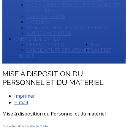
MISE À DISPOSITION DU PERSONNEL ET
DU MATÉRIEL
ESPACES-VERTS
CATERING
MAINTENANCE DES ÉQUIPEMENTS
AUTRES ACTIVITÉS
CARRIÈRE & EMPLOI
OFFRE D'EMPLOI
HSE
CANDIDATURE SPONTANÉE
GALERIE
PHOTOS
MISE À DISPOSITION DU
PERSONNEL ET DU MATÉRIEL
Imprimer
E-mail
Mise à disposition du Personnel et du matériel
FaLang translation system by Faboba